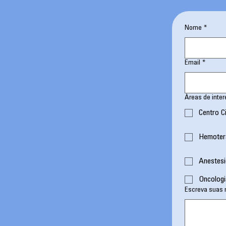
Nome
*
Email
*
Áreas de inter
Centro C
Hemoter
Anestesi
Oncolog
Escreva suas 