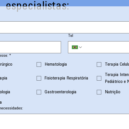
especialistas:
Tel
esse:
*
irúrgico
Hematologia
Terapia Celul
Terapia Inten
apia
Fisioterapia Respiratória
Pediátrico e 
ologia
Gastroenterologia
Nutrição
ia
necessidades: