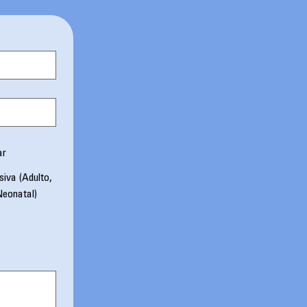
ar
siva (Adulto,
Neonatal)